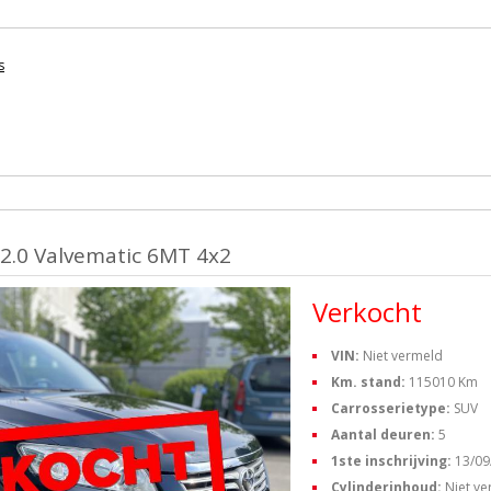
s
2.0 Valvematic 6MT 4x2
Verkocht
VIN:
Niet vermeld
Km. stand:
115010 Km
Carrosserietype:
SUV
Aantal deuren:
5
1ste inschrijving:
13/09
Cylinderinhoud:
Niet v