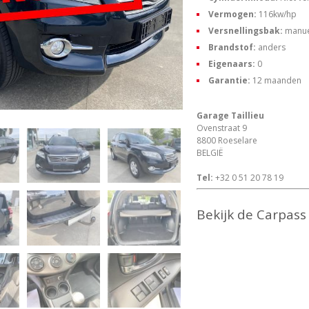
Vermogen:
116kw/hp
Versnellingsbak:
manue
Brandstof:
anders
Eigenaars:
0
Garantie:
12 maanden
Garage Taillieu
Ovenstraat 9
8800 Roeselare
BELGIË
Tel:
+32 0 51 20 78 19
Bekijk de Carpas