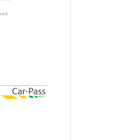
el 6
s