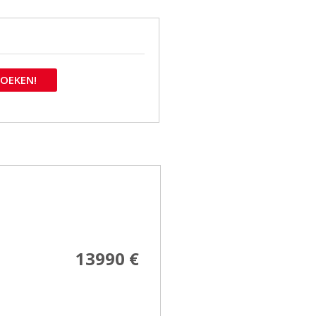
OEKEN!
13990 €