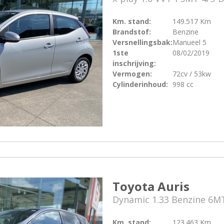
Km. stand:
149.517 Km
Brandstof:
Benzine
Versnellingsbak:
Manueel 5
1ste
08/02/2019
inschrijving:
Vermogen:
72cv / 53kw
Cylinderinhoud:
998 cc
Toyota Auris
Dynamic 1.33 Benzine 6M
Km. stand:
123.463 Km