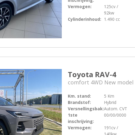
inschrijving:
Vermogen:
125cv /
92kw
Cylinderinhoud:
1.490 cc
Toyota RAV-4
comfort 4WD New model 
Km. stand:
5 Km
Brandstof:
Hybrid
Versnellingsbak:
Autom. CVT
1ste
00/00/0000
inschrijving:
Vermogen:
191cv /
140kw