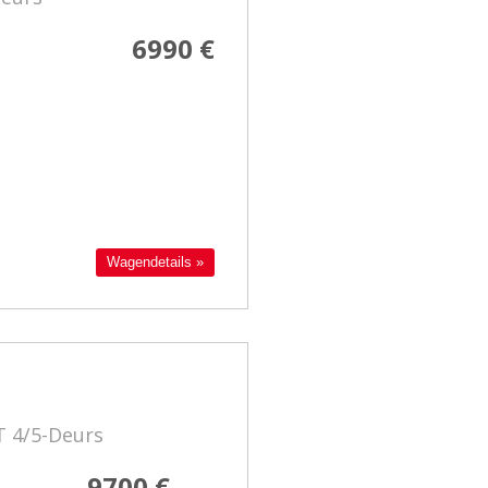
6990 €
Wagendetails »
T 4/5-Deurs
9700 €