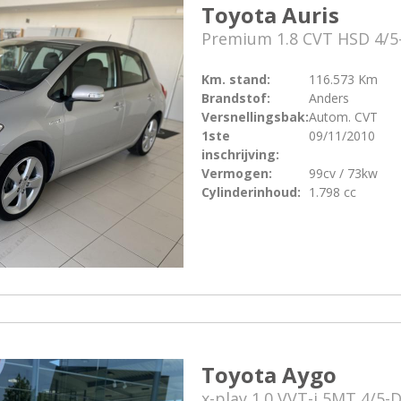
Toyota Auris
Premium 1.8 CVT HSD 4/5
Km. stand:
116.573 Km
Brandstof:
Anders
Versnellingsbak:
Autom. CVT
1ste
09/11/2010
inschrijving:
Vermogen:
99cv / 73kw
Cylinderinhoud:
1.798 cc
Toyota Aygo
x-play 1.0 VVT-i 5MT 4/5-